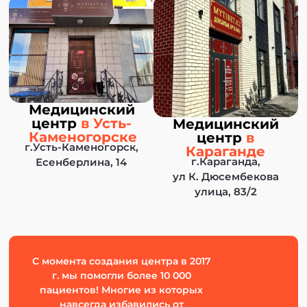
Медицинский
центр
в Усть-
Медицинский
Каменогорске
центр
в
г.Усть-Каменогорск,
Караганде
г.Караганда,
Есенберлина, 14
ул К. Дюсембекова
улица, 83/2
C момента создания центра в 2017
г. мы помогли более 10 000
пациентов! Многие из которых
навсегда избавились от